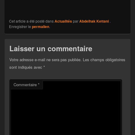
Cet article a été posté dans
Actualités
par
Abdelhak Kettani
.
Enregistrer le
permalien
.
Laisser un commentaire
Votre adresse e-mail ne sera pas publiée.
Les champs obligatoires
sont indiqués avec
*
Commentaire
*