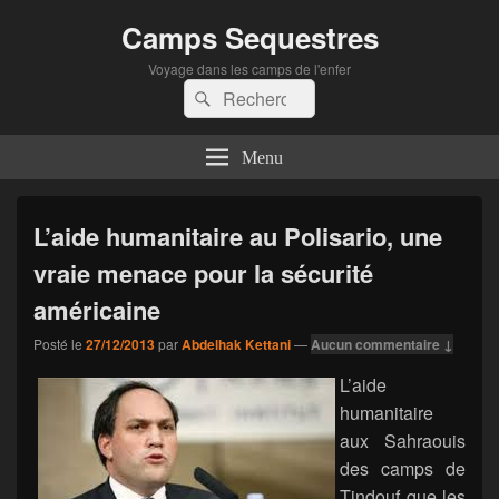
Camps Sequestres
Voyage dans les camps de l'enfer
Recherche :
Rechercher
Menu
L’aide humanitaire au Polisario, une
vraie menace pour la sécurité
américaine
Posté le
27/12/2013
par
Abdelhak Kettani
—
Aucun commentaire ↓
L’aide
humanitaire
aux Sahraouis
des camps de
Tindouf que les