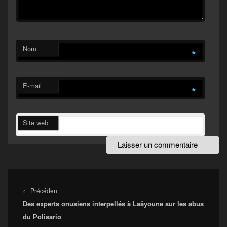
Nom
*
E-mail
*
Site web
Navigation
de
Article
←
Précédent
l’article
Des experts onusiens interpellés à Laâyoune sur les abus
précédent :
du Polisario