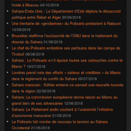
froide à Moscou
04/10/2018
Sahara-Etats-Unis : Le Département d’Etat déplore le désaccord
politique entre Rabat et Alger
20/09/2018
Une trentaine de «gendarmes» du Polisario protestent à Rabouni
10/09/2018
Bruxelles réaffirme l’exclusivité de l’ONU dans le traitement du
dossier du Sahara
31/08/2018
Le chef du Polisario embobine ses partisans dans les camps de
Tindouf
08/08/2018
Sahara : Le Polisario a-t-il épuisé toutes ses cartouches contre le
Maroc ?
19/07/2018
Londres prend note des efforts « sérieux et crédibles » du Maroc
dans le règlement du conflit du Sahara
05/07/2018
Sahara marocain : Köhler entame ce samedi une nouvelle tournée
dans la région
22/06/2018
Sahara: La commission européenne donne raison au Maroc au
grand dam de ses adversaires
12/06/2018
Sahara: Le Parlement andin soutient à l’unanimité l’initiative
d’autonomie marocaine
31/05/2018
Le Polisario fait monter de nouveau la tension au Sahara
Occidental
21/05/2018