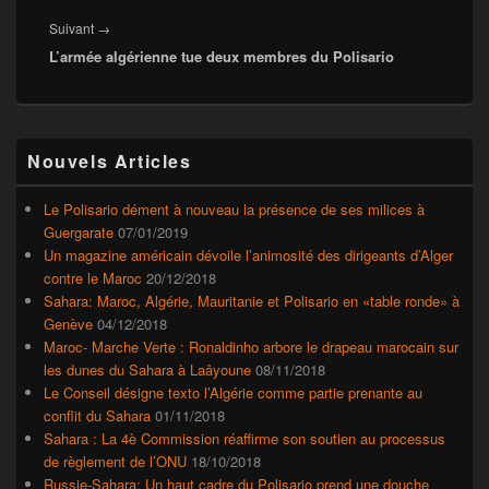
Article
Suivant
→
L’armée algérienne tue deux membres du Polisario
suivant :
Zone
Nouvels Articles
principale
de
widget
Le Polisario dément à nouveau la présence de ses milices à
pour
Guergarate
07/01/2019
la
Un magazine américain dévoile l’animosité des dirigeants d’Alger
barre
contre le Maroc
20/12/2018
latérale
Sahara: Maroc, Algérie, Mauritanie et Polisario en «table ronde» à
Genève
04/12/2018
Maroc- Marche Verte : Ronaldinho arbore le drapeau marocain sur
les dunes du Sahara à Laâyoune
08/11/2018
Le Conseil désigne texto l’Algérie comme partie prenante au
conflit du Sahara
01/11/2018
Sahara : La 4è Commission réaffirme son soutien au processus
de règlement de l’ONU
18/10/2018
Russie-Sahara: Un haut cadre du Polisario prend une douche