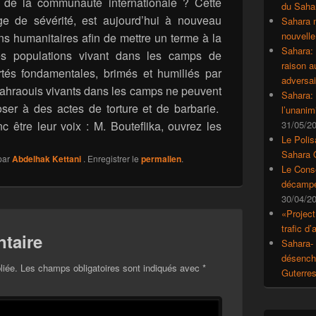
e de la communauté internationale ? Cette
du Saha
ge de sévérité, est aujourd’hui à nouveau
Sahara 
nouvelle
ons humanitaires afin de mettre un terme à la
Sahara:
des populations vivant dans les camps de
raison 
ertés fondamentales, brimés et humiliés par
adversai
e sahraouis vivants dans les camps ne peuvent
Sahara: 
oser à des actes de torture et de barbarie.
l’unanim
 être leur voix : M. Bouteflika, ouvrez les
31/05/2
Le Polis
Sahara 
par
Abdelhak Kettani
. Enregistrer le
permalien
.
Le Conse
décampe
30/04/2
«Project
trafic d
taire
Sahara- 
désencha
liée.
Les champs obligatoires sont indiqués avec
*
Guterre