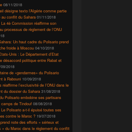
e
08/11/2018
il désigne texto l’Algérie comme partie
 au conflit du Sahara
01/11/2018
: La 4è Commission réaffirme son
 au processus de règlement de l’ONU
018
ahara: Un haut cadre du Polisario prend
che froide à Moscou
04/10/2018
tats-Unis : Le Département d’Etat
le désaccord politique entre Rabat et
/09/2018
taine de «gendarmes» du Polisario
nt à Rabouni
10/09/2018
s réaffirme l’exclusivité de l’ONU dans le
nt du dossier du Sahara
31/08/2018
du Polisario embobine ses partisans
s camps de Tindouf
08/08/2018
 Le Polisario a-t-il épuisé toutes ses
es contre le Maroc ?
19/07/2018
prend note des efforts « sérieux et
s » du Maroc dans le règlement du conflit