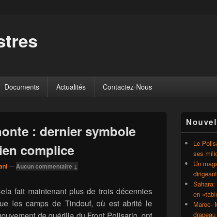
tres
Documents
Actualités
Contactez-Nous
Zone
Nouvel
principale
honte : dernier symbole
de
widget
Le Polis
rien complice
pour
ses mili
la
Un magaz
ani
—
Aucun commentaire ↓
barre
dirigean
latérale
Sahara: 
ela fait maintenant plus de trois décennies
en «tab
ue les camps de Tindouf, où est abrité le
Maroc- M
ouvement de guérilla du Front Polisario, ont
drapeau