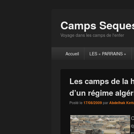
Camps Seques
Voyage dans les camps de l'enfer
Menu
Accueil
LES « PARRAINS »
principal
Les camps de la 
d’un régime algé
Posté le
17/08/2009
par
Abdelhak Kett
C
q
m