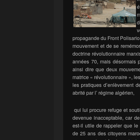
é
m
d
v
propagande du Front Polisario, 
mouvement et de se remémorer 
doctrine révolutionnaire marxi
années 70, mais désormais pr
ainsi dire que deux mouveme
matrice « révolutionnaire », l
les pratiques d’enlèvement de 
abrité par l’ régime algérien,
qui lui procure refuge et souti
devenue inacceptable, car derr
est-il utile de rappeler que 
de 25 ans des citoyens maroc