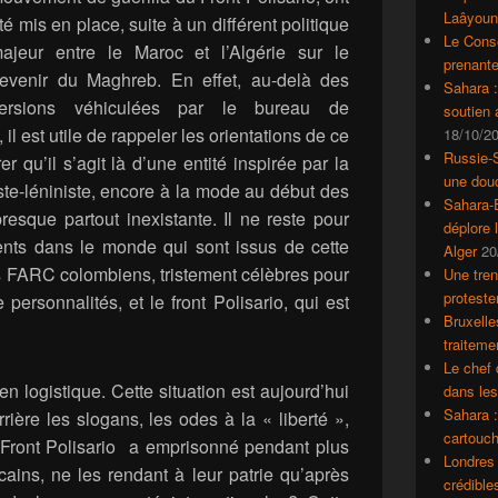
Laâyoun
té mis en place, suite à un différent politique
Le Conse
ajeur entre le Maroc et l’Algérie sur le
prenante
evenir du Maghreb. En effet, au-delà des
Sahara 
ersions véhiculées par le bureau de
soutien
il est utile de rappeler les orientations de ce
18/10/2
Russie-S
qu’il s’agit là d’une entité inspirée par la
une dou
ste-léniniste, encore à la mode au début des
Sahara-E
esque partout inexistante. Il ne reste pour
déplore 
nts dans le monde qui sont issus de cette
Alger
20
es FARC colombiens, tristement célèbres pour
Une tren
proteste
personnalités, et le front Polisario, qui est
Bruxelle
traiteme
Le chef 
en logistique. Cette situation est aujourd’hui
dans le
Sahara :
ière les slogans, les odes à la « liberté »,
cartouch
le Front Polisario a emprisonné pendant plus
Londres 
ains, ne les rendant à leur patrie qu’après
crédible