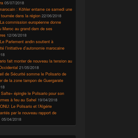
ra
05/07/2018
marocain : Köhler entame ce samedi une
 tournée dans la région
22/06/2018
 La commission européenne donne
au Maroc au grand dam de ses
res
12/06/2018
Le Parlement andin soutient à
ité l’initiative d’autonomie marocaine
018
ario fait monter de nouveau la tension au
Occidental
21/05/2018
il de Sécurité somme le Polisario de
r de la zone tampon de Guergarate
018
 Safte» épingle le Polisario pour son
’armes à feu au Sahel
19/04/2018
ONU: Le Polisario et l’Algérie
ntés par le nouveau rapport de
s
05/04/2018