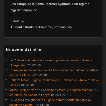
l’article
Les camps de la honte : dernier symbole d’un régime
précédent :
algérien complice
Article
Suivant
→
Tindouf : Droits de l’homme, connais pas ?
suivant :
Zone
Nouvels Articles
principale
de
widget
Le Polisario dément à nouveau la présence de ses milices à
pour
Guergarate
07/01/2019
la
Un magazine américain dévoile l’animosité des dirigeants d’Alger
barre
contre le Maroc
20/12/2018
latérale
Sahara: Maroc, Algérie, Mauritanie et Polisario en «table ronde» à
Genève
04/12/2018
Maroc- Marche Verte : Ronaldinho arbore le drapeau marocain sur
les dunes du Sahara à Laâyoune
08/11/2018
Le Conseil désigne texto l’Algérie comme partie prenante au
conflit du Sahara
01/11/2018