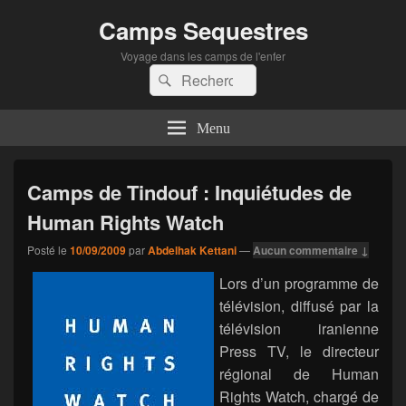
Camps Sequestres
Voyage dans les camps de l'enfer
Recherche :
Rechercher
Menu
Camps de Tindouf : Inquiétudes de
Human Rights Watch
Posté le
10/09/2009
par
Abdelhak Kettani
—
Aucun commentaire ↓
Lors d’un programme de
télévision, diffusé par la
télévision iranienne
Press TV, le directeur
régional de Human
Rights Watch, chargé de