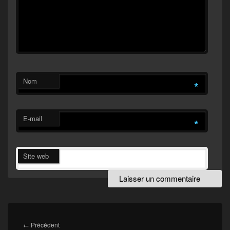
Nom
*
E-mail
*
Site web
Navigation
de
Article
←
Précédent