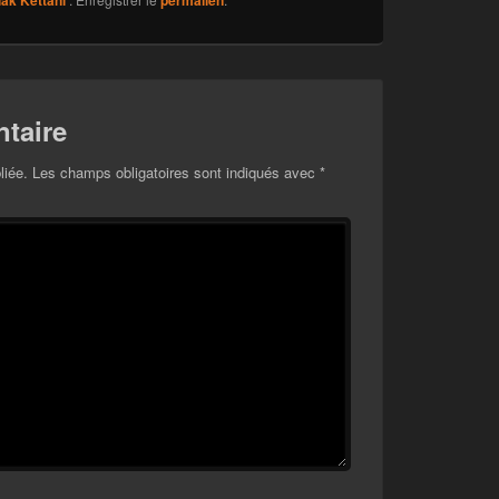
ak Kettani
permalien
taire
liée.
Les champs obligatoires sont indiqués avec
*