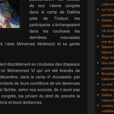
Laâyoun
de leur 14ème congrès
Le Conse
dans le camp de Dakhla
prenante
près de Tindouf, les
Sahara 
participants s’échangeaient
soutien
dans les coulisses les
18/10/2
Russie-S
dernières mauvaises
une dou
l à l’aise Mohamed Abdelaziz et sa garde
Sahara-E
déplore 
Alger
20
Une tren
ient discrètement en coulisses des drapeaux
proteste
 roi Mohammed VI qui ont été brandis de
Bruxelle
 décembre, dans le camp d’«Aousserd» par
traiteme
ontents de leurs conditions de vie devenues
Le chef 
ssi fâchés, selon nos sources, de n’avoir pas
dans le
Sahara :
u congrès, les privant du droit de prendre la
cartouch
ions et leurs doléances.
Londres 
crédible