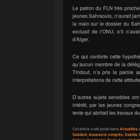
Le patron du FLN très proche 
jeunes Sahraouis, n’aurait ja
la main sur le dossier du Saha
exclusif de l’ONU, s’il n’ava
d’Alger.
Ce qui conforte cette hypoth
qu’aucun membre de la délég
Tindouf, n’a pris la parole 
interprétations de cette attitud
D’autres sujets sensibles on
intérêt, par les jeunes congre
tente qui abritait les travaux d
Cet article a été posté dans
Actualités
e
Saâdani
,
Aousserd
,
congrès
,
Dakhla
,
,
par