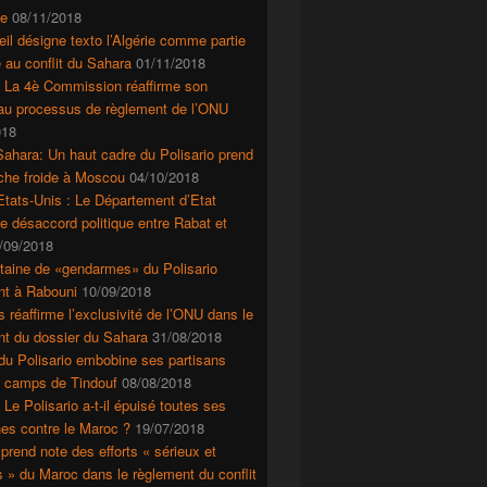
e
08/11/2018
il désigne texto l’Algérie comme partie
 au conflit du Sahara
01/11/2018
: La 4è Commission réaffirme son
 au processus de règlement de l’ONU
018
ahara: Un haut cadre du Polisario prend
che froide à Moscou
04/10/2018
tats-Unis : Le Département d’Etat
le désaccord politique entre Rabat et
/09/2018
taine de «gendarmes» du Polisario
nt à Rabouni
10/09/2018
s réaffirme l’exclusivité de l’ONU dans le
nt du dossier du Sahara
31/08/2018
du Polisario embobine ses partisans
s camps de Tindouf
08/08/2018
 Le Polisario a-t-il épuisé toutes ses
es contre le Maroc ?
19/07/2018
prend note des efforts « sérieux et
s » du Maroc dans le règlement du conflit