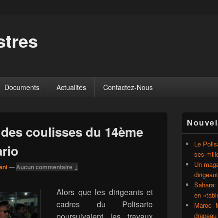
tres
Documents
Actualités
Contactez-Nous
Zone
Nouvel
principale
s des coulisses du 14ème
de
widget
Le Polis
rio
pour
ses mili
la
Un magaz
ani
—
Aucun commentaire ↓
barre
dirigean
latérale
Sahara: 
Alors que les dirigeants et
en «tab
cadres du Polisario
Maroc- M
poursuivaient les travaux
drapeau