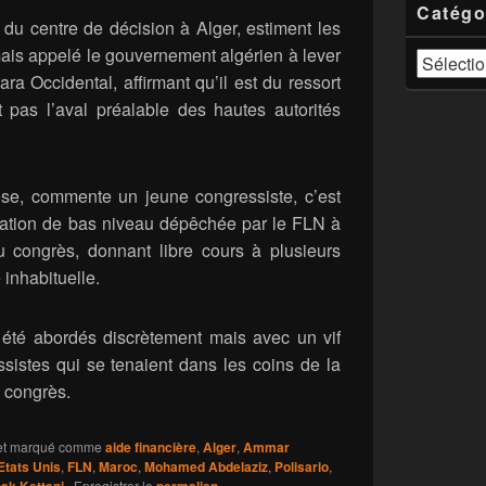
Catégo
du centre de décision à Alger, estiment les
mais appelé le gouvernement algérien à lever
Catégories
ra Occidental, affirmant qu’il est du ressort
it pas l’aval préalable des hautes autorités
èse, commente un jeune congressiste, c’est
ation de bas niveau dépêchée par le FLN à
au congrès, donnant libre cours à plusieurs
e inhabituelle.
t été abordés discrètement mais avec un vif
ssistes qui se tenaient dans les coins de la
u congrès.
t marqué comme
aide financière
,
Alger
,
Ammar
Etats Unis
,
FLN
,
Maroc
,
Mohamed Abdelaziz
,
Polisario
,
. Enregistrer le
.