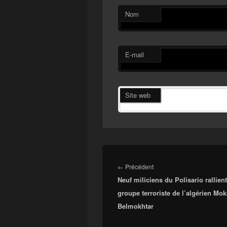
Nom
E-mail
Site web
Navigation
de
Article
←
Précédent
l’article
Neuf miliciens du Polisario rallient
précédent :
groupe terroriste de l’algérien Mok
Belmokhtar