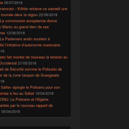
ra
05/07/2018
marocain : Köhler entame ce samedi une
 tournée dans la région
22/06/2018
 La commission européenne donne
au Maroc au grand dam de ses
res
12/06/2018
Le Parlement andin soutient à
ité l’initiative d’autonomie marocaine
018
ario fait monter de nouveau la tension au
Occidental
21/05/2018
il de Sécurité somme le Polisario de
r de la zone tampon de Guergarate
018
 Safte» épingle le Polisario pour son
’armes à feu au Sahel
19/04/2018
ONU: Le Polisario et l’Algérie
ntés par le nouveau rapport de
s
05/04/2018