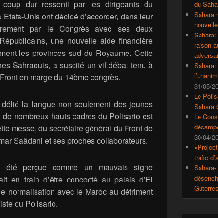
 coup dur ressenti par les dirigeants du
du Saha
Sahara 
 Etats-Unis ont décidé d’accorder, dans leur
nouvelle
èrement par le Congrès avec ses deux
Sahara:
épublicains, une nouvelle aide financière
raison 
ement les provinces sud du Royaume. Cette
adversai
es Sahraouis, a suscité un vif débat tenu à
Sahara: 
l’unanim
du Front en marge du 14ème congrès.
31/05/2
Le Polis
t délié la langue non seulement des jeunes
Sahara 
 de nombreux hauts cadres du Polisario est
Le Conse
décampe
tte messe, du secrétaire général du Front de
30/04/2
mmar Saâdani et ses proches collaborateurs.
«Project
trafic d
, a été perçue comme un mauvais signe
Sahara- 
désencha
ait en train d’être concocté au palais d’El
Guterre
ne normalisation avec le Maroc au détriment
iste du Polisario.